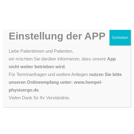
Feedback
Einstellung der APP
Schließen
Schreiben Sie uns Ihre Meinung oder lesen Sie das
Liebe Patientinnen und Patienten,
Feedback anderer Kunden.
wir möchten Sie darüber informieren, dass unsere
App
nicht weiter betrieben wird
.
Für Terminanfragen und weitere Anliegen
nutzen Sie bitte
unseren Onlineempfang unter: www.hempel-
physioergo.de
.
Vielen Dank für Ihr Verständnis.
SayWay
[IHRE PHYSIOPRAXIS] 