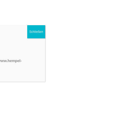
Schließen
 www.hempel-
g
terstützen und betreuen zu können,