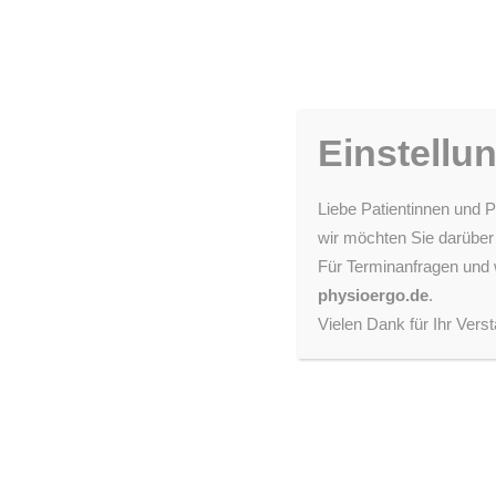
Einstellu
Liebe Patientinnen und P
ZURÜCK
wir möchten Sie darüber
Für Terminanfragen und 
Anamnese-Formular Physio- 
physioergo.de
.
Vielen Dank für Ihr Verst
„
“ zeigt erforderliche Felder an
*
Aufnahmebogen zur physio-
Liebe Patienten,
schön, dass Sie uns das Vertrauen schenken un