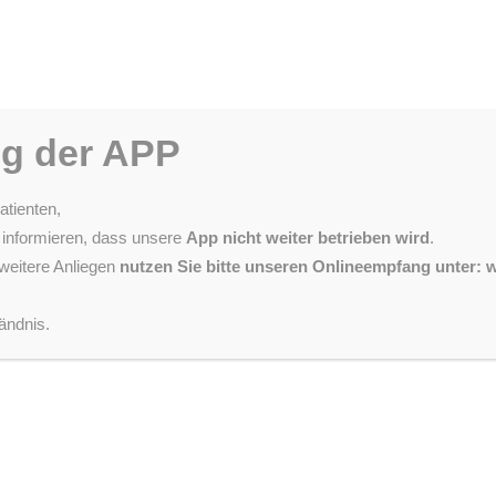
ng der APP
atienten,
 informieren, dass unsere
App nicht weiter betrieben wird
.
weitere Anliegen
nutzen Sie bitte unseren Onlineempfang unter:
und Ergotherapie
ändnis.
 bzw. ergotherapeutischen Behandlun
d sich für unsere Praxis entschieden haben. Um Sie optimal un