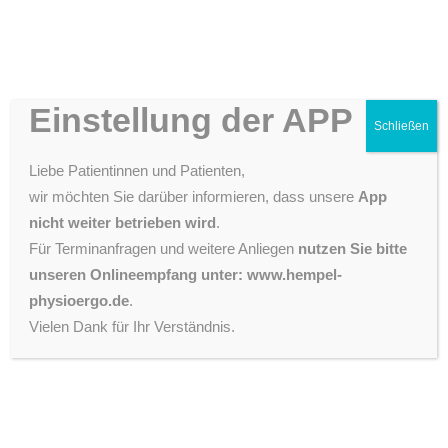
Einstellung der APP
IMPRESSUM
Schließen
DATENSCHUTZ
Liebe Patientinnen und Patienten,
ZURÜCK
030 497694210
wir möchten Sie darüber informieren, dass unsere
App
nicht weiter betrieben wird
.
Impressum
Für Terminanfragen und weitere Anliegen
nutzen Sie bitte
unseren Onlineempfang unter: www.hempel-
INFO@HEMPEL-PHYSIOERGO.DE
Hempel Rehabilitation & Bewegung GmbH
physioergo.de
.
Prinzenallee 84
Vielen Dank für Ihr Verständnis.
13357 Berlin
Handelsregister: HRB 92810 B
Registergericht: Amtsgericht Berlin-Charlottenburg