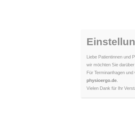
Einstellu
Liebe Patientinnen und P
wir möchten Sie darüber
Für Terminanfragen und 
physioergo.de
.
Vielen Dank für Ihr Verst
Di
Nach einem Unfall, bei Krankheit oder bei körperlich