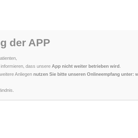
ng der APP
atienten,
ZURÜCK
 informieren, dass unsere
App nicht weiter betrieben wird
.
weitere Anliegen
nutzen Sie bitte unseren Onlineempfang unter:
Hilfsmittel-Beratung
ändnis.
e Rehabilitation eines Menschen ist sehr oft der Weg zurück ins Leb
en Gebrechen kann moderne Reha-Technik gezielt helfen. Unser Ziel ist