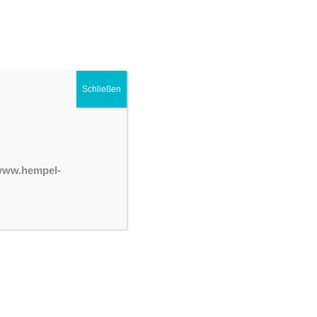
Schließen
 www.hempel-
en.
 es, unsere Patienten in ihrer Eigen­ständig­keit zu